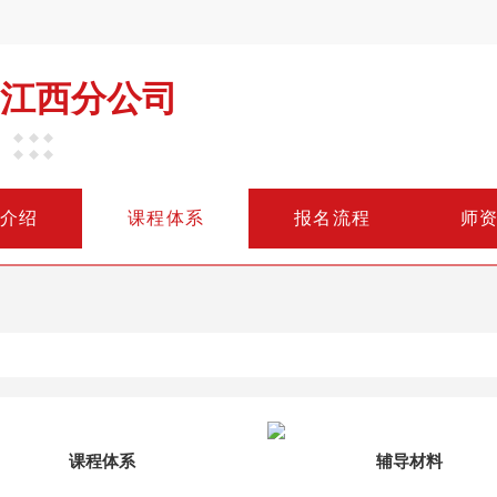
江西分公司
介
绍
课
程
体
系
报
名
流
程
师
课程体系
辅导材料