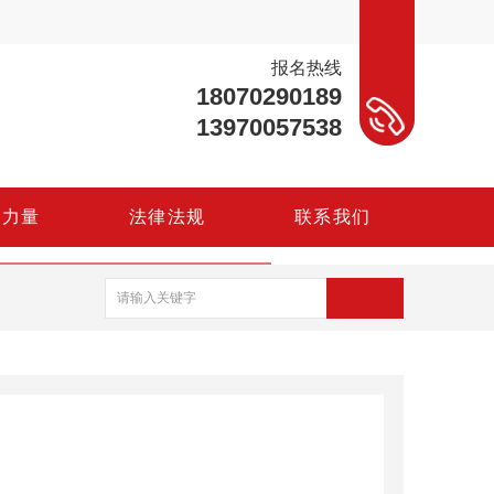
报名热线
18070290189
13970057538
资
力
量
法
律
法
规
联
系
我
们