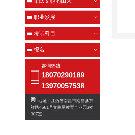
军队文职的由来
职业发展
考试科目
报名
咨询热线
18070290189
13970057538
地址：江西省南昌市南昌县东
祥路4661号文曲星教育产业园3楼
307室